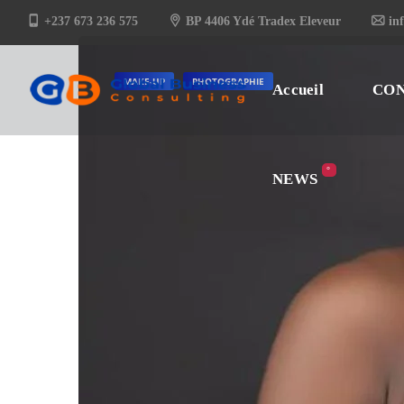
+237 673 236 575
BP 4406 Ydé Tradex Eleveur
in
°
NEWS
MAKE-UP
PHOTOGRAPHIE
Accueil
CON
°
NEWS