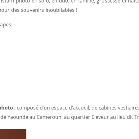
nstant photo en solo, en duo, en famille, grossesse et na
our des souvenirs inoubliables !
tapes:
photo
, composé d’un espace d’accueil, de cabines vestiair
r de Yaoundé au Cameroun, au quartier Eleveur au lieu dit T