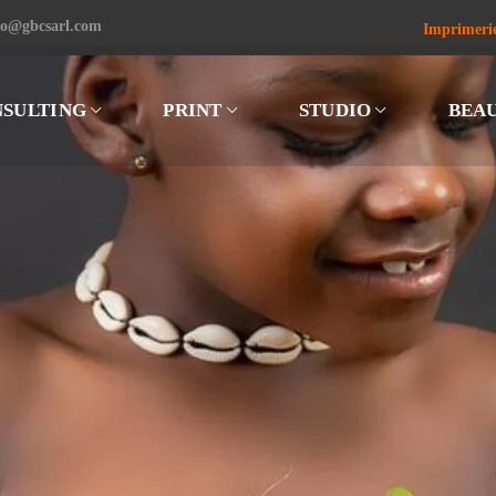
fo@gbcsarl.com
Imprimeri
SULTING
PRINT
STUDIO
BEA